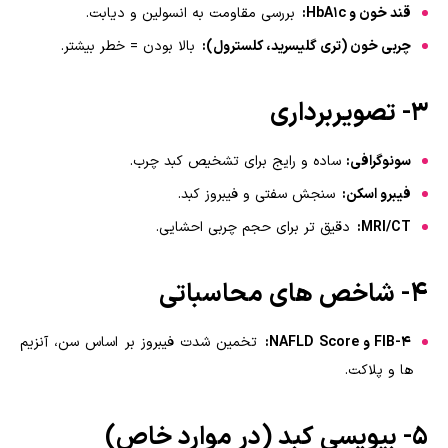
قند خون و HbA1c:
بررسی مقاومت به انسولین و دیابت.
چربی خون (تری گلیسرید، کلسترول):
بالا بودن = خطر بیشتر.
3- تصویربرداری
سونوگرافی:
ساده و رایج برای تشخیص کبد چرب.
فیبرو اسکن:
سنجش سفتی و فیبروز کبد.
MRI/CT:
دقیق تر برای حجم چربی احشایی.
4- شاخص های محاسباتی
FIB-4 و NAFLD Score:
تخمین شدت فیبروز بر اساس سن، آنزیم
ها و پلاکت.
5- بیوپسی کبد (در موارد خاص)