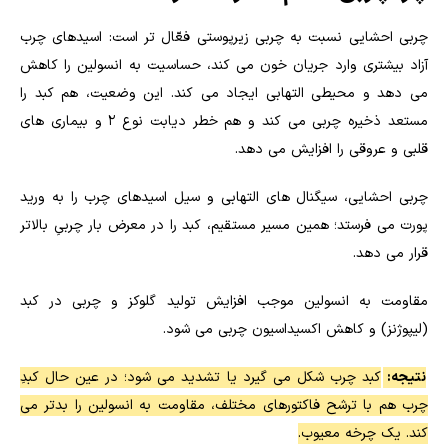
چربی احشایی نسبت به چربی زیرپوستی فعّال تر است: اسیدهای چرب
آزاد بیشتری وارد جریان خون می کند، حساسیت به انسولین را کاهش
می دهد و محیطی التهابی ایجاد می کند. این وضعیت، هم کبد را
مستعد ذخیره چربی می کند و هم خطر دیابت نوع ۲ و بیماری های
قلبی و عروقی را افزایش می دهد.
چربی احشایی، سیگنال های التهابی و سیل اسیدهای چرب را به ورید
پورت می فرستد؛ همین مسیر مستقیم، کبد را در معرض بار چربیِ بالاتر
قرار می دهد.
مقاومت به انسولین موجب افزایش تولید گلوکز و چربی در کبد
(لیپوژنز) و کاهش اکسیداسیون چربی می شود.
نتیجه:
کبد چرب شکل می گیرد یا تشدید می شود؛ در عین حال کبدِ
چرب هم با ترشح فاکتورهای مختلف، مقاومت به انسولین را بدتر می
کند. یک چرخه معیوب.