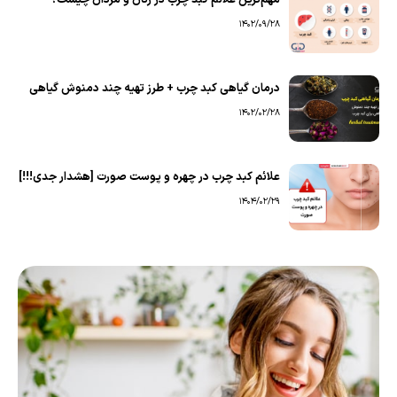
مهم‌ترین علائم کبد چرب در زنان و مردان چیست؟
1402/09/28
درمان گیاهی کبد چرب + طرز تهیه چند دمنوش گیاهی
1402/02/28
علائم کبد چرب در چهره و پوست صورت [هشدار جدی!!!]
1404/02/29