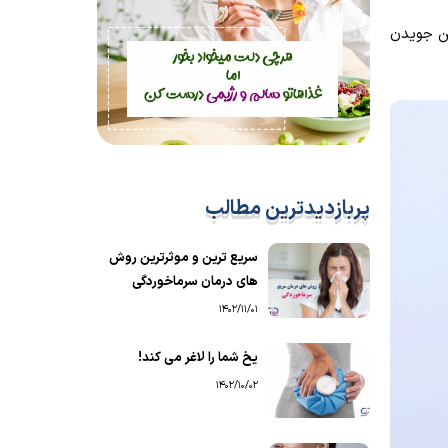
ته تا ناخن جویدن
پربازدیدترین مطالب
سریع ترین و موثرترین روش
های درمان سرماخوردگی
1402/11/01
یخ شما را لاغر می کند!
1402/10/02