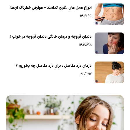
انواع عمل های لاغری کدامند + عوارض خطرناک آن‌ها!
1401/11/30
دندان قروچه و درمان خانگی دندان قروچه در خواب !
1401/06/08
درمان درد مفاصل ، برای درد مفاصل چه بخوریم ؟
1401/12/13