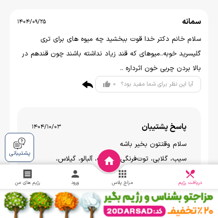
سمانه
1404/09/25
سلام خانم دکتر خدا قوت ببخشید چه میوه های برای تری
گلیسرید خوبه..میوهای که قند زیاد نداشته باشند چون قندهم در
بالا بردن چربی خون اثرداره ..
0
آیا این نظر برای شما مفید بود؟
پاسخ پشتیبان
1404/10/03
سلام وقتتون بخير باشه
پشتیبانی
سیب، گلابی، توت‌فرنگی، تمشک، آلبالو، گیلاس،
گریپ‌فروت
دریافت
چالش
دریافت رژیم
مزاج پلاس
ورود
رژیم های من
(موز، انگور، انبه را محدود کنید)