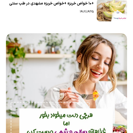
+10 خواص خربزه +خواص خربزه مشهدی در طب سنتی
1402/04/25