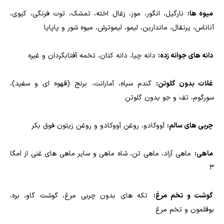
میوه ها:
نارگیل، انگور، موز، زغال اخته، تمشک، توت فرنگی، کیوی،
آناناس، پرتقال، ماندارین، لیمو، لیموترش، میوه شور و پاپایا
دانه های جوانه زده:
دانه چیا، دانه کتان، تخمه آفتابگردان و غیره
غلات بدون گلوتن:
گندم سیاه، آمارانت، برنج (قهوه ای و سفید)،
سورگوم، تف و جو بدون گلوتن
چربی های سالم:
آووکادو، روغن آووکادو و روغن زیتون فوق بکر
ماهی:
ماهی آزاد، ماهی تن، شاه ماهی و سایر ماهی های غنی از امگا
3
گوشت و تخم مرغ:
تکه های بدون چربی مرغ، گوشت گاو، بره،
بوقلمون و تخم مرغ