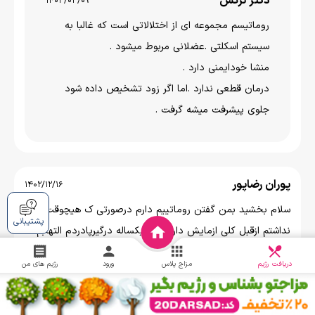
دکتر نرگس
1403/03/09
روماتیسم مجموعه ای از اختلالاتی است که غالبا به
سیستم اسکلتی .عضلانی مربوط میشود .
منشا خودایمنی دارد .
درمان قطعی ندارد .اما اگر زود تشخیص داده شود
جلوی پیشرفت میشه گرفت .
پوران رضاپور
1402/12/16
سلام بخشید بمن گفتن روماتییم دارم درصورتی ک هیچوقت
پشتیبانی
نداشتم ازقبل کلی ازمایش دارم الان یکساله درگیرپادردم التهابم
بالاس ت روخدا راهکاری دارید
دریافت
چالش
دریافت رژیم
مزاج پلاس
ورود
رژیم های من
0
آیا این نظر برای شما مفید بود؟