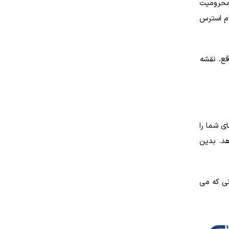
 محرومیت
ام استرس
قع، نقشه
ی شما را
د. بدین
نی که می