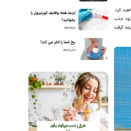
هید کرد.
اینجا همه وظایف کورتیزول را
 زود جذب
بخوانید!
یجه گرفت
1402/11/11
یخ شما را لاغر می کند!
1402/10/02