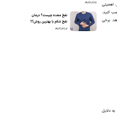
1403/02/18
، اهمیتی
صب کنید.
نفخ معده چیست؟ درمان
هد. برخی
نفخ شکم با بهترین روش!!!
1403/03/07
به دلایل