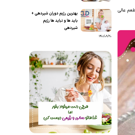
طعم عالی
بهترین رژیم دوران شیردهی +
باید ها و نباید ها رژیم
شیردهی
1401/09/20