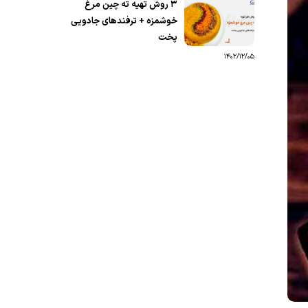
۳ روش تهیه ته چین مرغ
خوشمزه + ترفندهای جادویی
پخت
1402/12/05