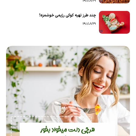
1401/08/29
چند طرز تهیه کوکی رژیمی خوشمزه!
1401/08/29