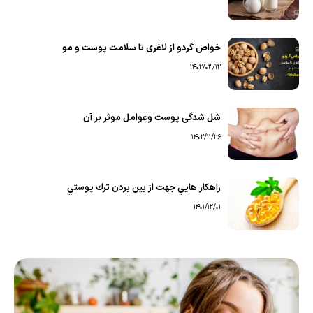
خواص گردو از لاغری تا سلامت پوست و مو
1402/03/12
شل شدگى پوست وعوامل موثر بر آن
1402/11/26
راهكار هايي جهت از بين بردن ترك پوستي
1401/12/01