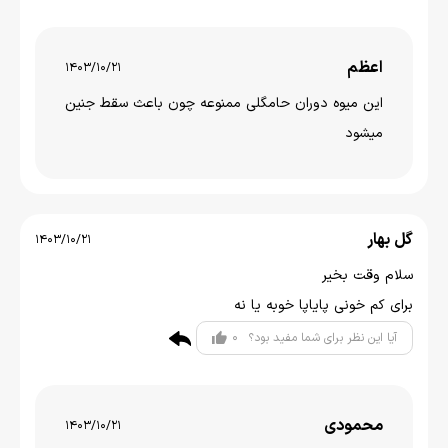
اعظم
1403/10/21
این میوه دوران حامگلی ممنوعه چون باعث سقط جنین
میشود
گل بهار
1403/10/21
سلام وقت بخیر
برای کم خونی پایاپا خوبه یا نه
0
آیا این نظر برای شما مفید بود؟
محمودی
1403/10/21