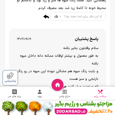
راهنمایی کنید. ضمنا رنگ میوه ها سبز و زرد بود و گذاشتم تو
محیط خونه تا کاملا زرد شد بعد مصرف کردم
0
آیا این نظر برای شما مفید بود؟
پاسخ پشتیبان
1402/09/09
سلام وقتتون بخير باشه
به طور معمول و بیشتر اوقات ممکنه دانه داخل میوه
باشه
و بابت رنگ میوه هم مشکلی نبوده این میوه در رو رنگ
نارنجی و سبز هست
پشتیبانی
که میتونید میل کنید هر دو رو
دریافت
چالش
دریافت رژیم
مزاج پلاس
ورود
رژیم های من
نسترن
1402/04/22