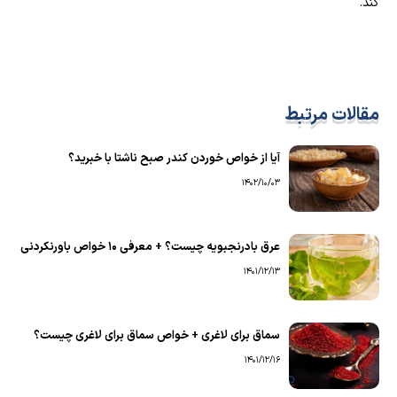
کند.
مقالات مرتبط
آیا از خواص خوردن کندر صبح ناشتا با خبرید؟
1402/10/03
عرق بادرنجبویه چیست؟ + معرفی 10 خواص باورنکردنی
1401/12/13
سماق برای لاغری + خواص سماق برای لاغری چیست؟
1401/12/16