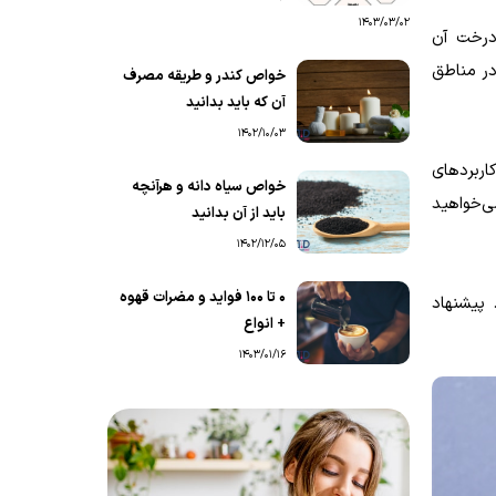
1403/03/02
درخت آن
 در مناطق
خواص کندر و طریقه مصرف
آن که باید بدانید
1402/10/03
اربردهای
خواص سیاه دانه و هرآنچه
جیر بزرگ تازه فقط ۴۷ کالری دارد. اگر می‌خواهید
باید از آن بدانید
1402/12/05
0 تا 100 فواید و مضرات قهوه
 پیشنهاد
+ انواع
1403/01/16