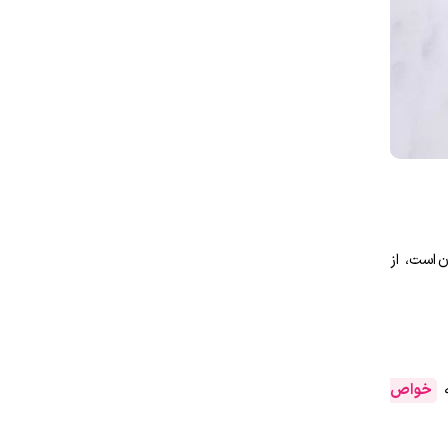
 است، از
ه
خواص