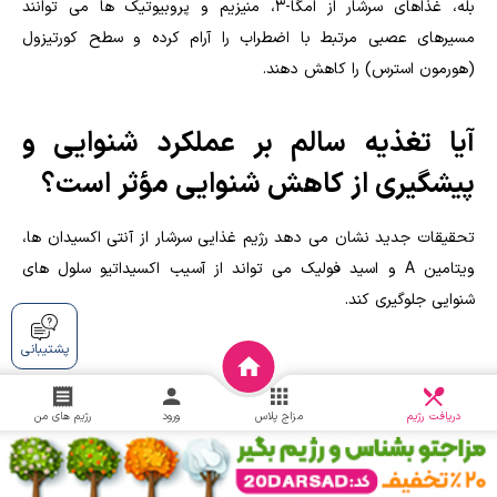
بله، غذاهای سرشار از امگا-۳، منیزیم و پروبیوتیک ها می توانند
مسیرهای عصبی مرتبط با اضطراب را آرام کرده و سطح کورتیزول
(هورمون استرس) را کاهش دهند.
آیا تغذیه سالم بر عملکرد شنوایی و
پیشگیری از کاهش شنوایی مؤثر است؟
تحقیقات جدید نشان می دهد رژیم غذایی سرشار از آنتی اکسیدان ها،
ویتامین A و اسید فولیک می تواند از آسیب اکسیداتیو سلول های
شنوایی جلوگیری کند.
پشتیبانی
دریافت
چالش
دریافت رژیم
مزاج پلاس
ورود
رژیم های من
مقالات مرتبط
رابطه جوشِ صورت با تغذیه