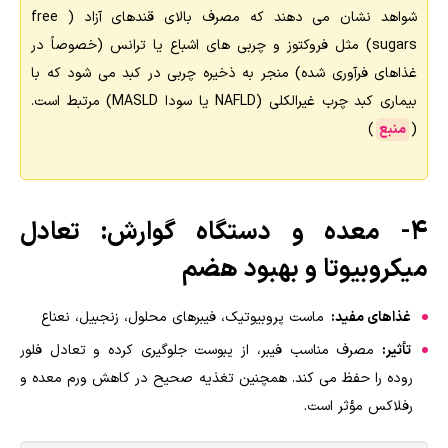
شواهد نشان می دهند که مصرف بالای قندهای آزاد ( free
sugars) مثل فروکتوز و چربی های اشباع یا ترانس (خصوصاً در
غذاهای فرآوری شده) منجر به ذخیره چربی در کبد می شود که با
بیماری کبد چرب غیرالکلی (NAFLD یا سودا MASLD) مرتبط است.
(
منبع
)
۴- معده و دستگاه گوارش: تعادل
میکروبیوتا و بهبود هضم
غذاهای مفید:
ماست پروبیوتیک، فیبرهای محلول، زنجبیل، نعناع
تأثیر:
مصرف مناسب فیبر، از یبوست جلوگیری کرده و تعادل فلور
روده را حفظ می کند. همچنین تغذیه صحیح در کاهش ورم معده و
رفلاکس مؤثر است.