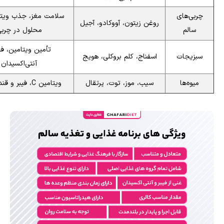
چربی‌های
سلامت مغز، جذب ویتا
روغن زیتون، آووکادو، آجیل
سالم
محلول در چرب
تأمین ویتامین، فی
سبزیجات
اسفناج، کلم بروکلی، هویج
آنتی‌اکسیدان
میوه‌ها
سیب، موز، توت، پرتقال
ویتامین C، فیبر و قند طبیعی