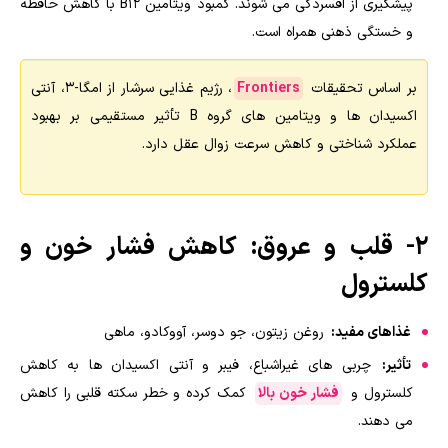
پیشگیری از افسردگی می شوند. کمبود ویتامین B12 با کاهش حافظه
و خستگی ذهنی همراه است.
بر اساس تحقیقات
Frontiers
، رژیم غذایی سرشار از امگا-۳، آنتی
اکسیدان ها و ویتامین های گروه B تأثیر مستقیمی بر بهبود
عملکرد شناختی و کاهش سرعت زوال عقل دارد.
۲- قلب و عروق: کاهش فشار خون و
کلسترول
غذاهای مفید:
روغن زیتون، جو دوسر، آووکادو، ماهی
تأثیر:
چربی های غیراشباع، فیبر و آنتی اکسیدان ها به کاهش
کلسترول و
فشار خون بالا
کمک کرده و خطر سکته قلبی را کاهش
می دهند.