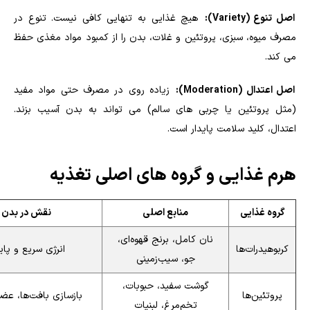
اصل تنوع (Variety):
هیچ غذایی به تنهایی کافی نیست. تنوع در
مصرف میوه، سبزی، پروتئین و غلات، بدن را از کمبود مواد مغذی حفظ
می کند.
اصل اعتدال (Moderation):
زیاده روی در مصرف حتی مواد مفید
(مثل پروتئین یا چربی های سالم) می تواند به بدن آسیب بزند.
اعتدال، کلید سلامت پایدار است.
هرم غذایی و گروه های اصلی تغذیه
گروه غذایی
منابع اصلی
نقش در بدن
نان کامل، برنج قهوه‌ای،
کربوهیدرات‌ها
انرژی سریع و پاید
جو، سیب‌زمینی
گوشت سفید، حبوبات،
پروتئین‌ها
بازسازی بافت‌ها، عضل
تخم‌مرغ، لبنیات