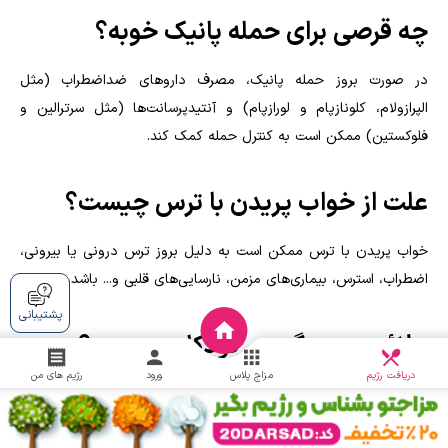
چه قرصی برای حمله پانیک خوبه؟
در صورت بروز حمله پانیک، مصرف داروهای ضداضطراب (مثل
الپرازولام، کلونازپام و لورازپام) و آنتیدپرسانت‌ها (مثل سرترالین و
فلوکستین) ممکن است به کنترل حمله کمک کند.
علت از خواب پریدن با ترس چیست؟
خواب پریدن با ترس ممکن است به دلیل بروز ترس درونی یا بیرونی،
اضطراب، استرس، بیماری‌های مزمن، نارسایی‌های قلبی و... باشد.
پشتیبانی
علائم جن زدگی در کودکان چیست؟
دریافت
چالش
دریافت رژیم
مزاج پلاس
ورود
رژیم های من
علائم جن زدگی در کودکان شامل ترس شدید و بی‌دلیل، بی خوابی،
وحشت از تاریکی، افزایش تعرق، بیشتر شدن تعریق در شب، کمبود