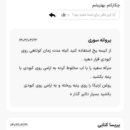
چکارکنم بهتربشم
0
آیا این نظر برای شما مفید بود؟
پروانه سوری
1403/03/22
از کیسه یخ استفاده کنید البته مدت زمان کوتاهی روی
کبودی قرار دهید .
سرکه سفید را با اب مخلوط کرده به ارامی روی کبودی با
پنبه بکشید .
روغن ارنیکا را روی پنبه ریخته و به ارامی روی کبودی
بکشید بسیار تاثیر گذار ه
پریسا کتابی
1403/02/31