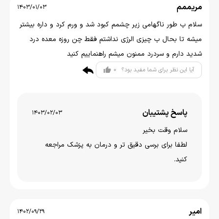
مریممم
1403/01/03
سلام ب طور ناگهامی زیر چشمم کبود شد و ورم کرد و داره بیشتر
میشه تا بحال ب چیزی الرژی نداشتم فقط چن روزه معده درد
شدید دارم و سردرد ممنون میشم راهنماییم کنید
0
آیا این نظر برای شما مفید بود؟
پاسخ پشتیبان
1403/02/03
سلام وقت بخیر
لطفا برای برسی دقیق تر و درمان به پزشک مراجعه
کنید.
امیر
1402/09/29