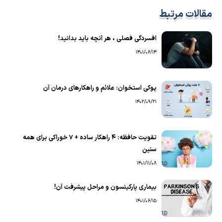
مقالات مرتبط
افسردگی فصلی ، هر آنچه باید بدانید!
1401/06/14
پوکی استخوان: علائم و راهکارهای درمان آن
1402/09/21
تقویت حافظه: 4 راهکار ساده + 7 خوراکی برای همه
سنین
1401/11/08
بیماری پارکینسون و مراحل پیشرفت آن!
1401/06/15