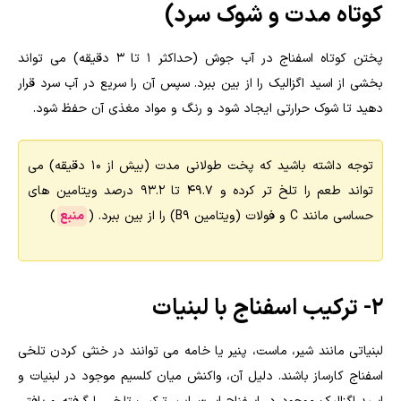
کوتاه مدت و شوک سرد)
پختن کوتاه اسفناج در آب جوش (حداکثر ۱ تا ۳ دقیقه) می تواند
بخشی از اسید اگزالیک را از بین ببرد. سپس آن را سریع در آب سرد قرار
دهید تا شوک حرارتی ایجاد شود و رنگ و مواد مغذی آن حفظ شود.
توجه داشته باشید که پخت طولانی مدت (بیش از ۱۰ دقیقه) می
تواند طعم را تلخ تر کرده و 49.7 تا 93.2 درصد ویتامین های
حساسی مانند C و فولات (ویتامین B9) را از بین ببرد. (
منبع
)
2- ترکیب اسفناج با لبنیات
لبنیاتی مانند شیر، ماست، پنیر یا خامه می توانند در خنثی کردن تلخی
اسفناج کارساز باشند. دلیل آن، واکنش میان کلسیم موجود در لبنیات و