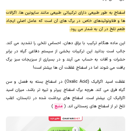
اسفناج به طور طبیعی دارای ترکیباتی طبیعی مانند ساپونین ها، اگزالات
ها و فلاونوئیدهای خاص در برگ های آن است که عامل اصلی ایجاد
طعم تلخ در آن به شمار می رود.
این ماده هنگام ترکیب با بزاق دهان، احساس تلخی را تشدید می کند.
جالب است بدانید این ترکیبات بخشی از سیستم دفاعی گیاه در برابر
حشرات و آفات به حساب می آیند و در بسیاری از سبزیجات سبز برگ
یافت می شوند اما در اسفناج غلظت آن ها بیشتر است!
غلظت اسید اگزالیک (Oxalic Acid) در اسفناج بسته به فصل و سن
گیاه فرق می کند. هرچه برگ اسفناج پیرتر و تیره تر باشد، میزان اسید
اگزالیک آن بیشتر است. اسفناج های برداشت شده در تابستان، اغلب
تلخ تر از اسفناج های زمستانی اند. (
منبع
)