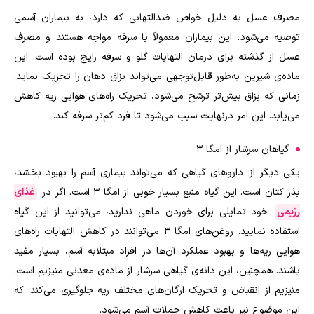
مصرف عسل به دلیل خواص ضدالتهابی که دارد، به بیماران آسمی
توصیه می
شود. این بیماران معمولاً با سرفه مواجه هستند و مصرف
عسل از گذشته برای درمان التهابات گلو و سرفه رایج بوده‌ است. این
ماده‌ی شیرین به‌طور قابل‌توجهی می
تواند بزاق دهان را تحریک نماید.
زمانی که بزاق بیش‌تر ترشح می
شود، تحریک راه
های هوایی ریه کاهش
می‌یابد. این امر درنهایت سبب می
شود تا فرد کم‌تر سرفه کند.
گیاهان سرشار از امگا ۳
یکی دیگر از داروهای گیاهی که می
تواند بیماری آسم را بهبود بخشد،
بذر کتان است. این گیاه منبع بسیار خوبی از امگا ۳ است. اگر در
غذای
رژیمی
خود تمایلی برای خوردن ماهی ندارید، می
توانید از این گیاه
استفاده نمایید. روغن
های امگا 3 می
توانند در کاهش التهابات راه
های
هوایی ریه‌ها و بهبود عملکرد آن‌ها در افراد مبتلابه آسم، بسیار مفید
باشند. همچنین، این دانه‌ی گیاهی سرشار از ماده‌ی معدنی منیزیم است.
منیزیم از انقباض و تحریک ارگان
های مختلف ریه جلوگیری می‌کند؛ که
این موضوع نیز باعث کاهش حملات آسم می‌شود.