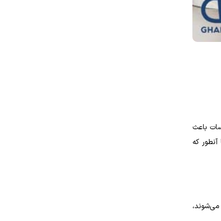
سات باعث
آنطور که
می‌شوند،