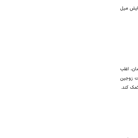
زایش میل
ن، اغلب
ات زوجین
مک کند.