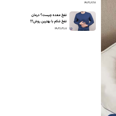
1403/02/18
نفخ معده چیست؟ درمان
نفخ شکم با بهترین روش!!!
1403/03/07