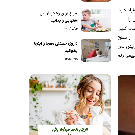
اد دارد.
سریع ترین راه درمان بی
ی را تحت
اشتهایی را بدانید!
بت کنیم.
1401/05/04
، از سطح
داروی خستگی مفرط را اینجا
زایش سن
بخوانید!
بیعی رفع
1401/06/15