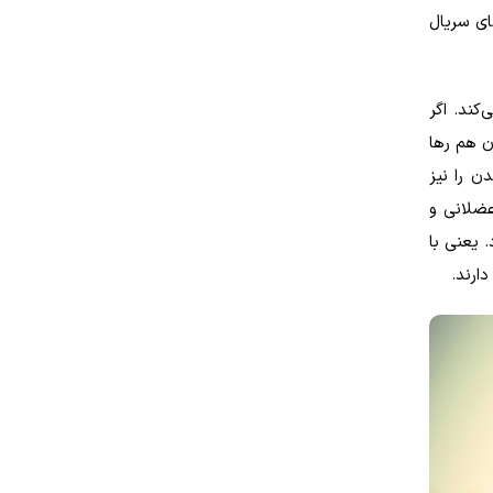
ای سریال
کند. اگر
ن هم رها
ن را نیز
عضلانی و
 یعنی با
ارند.