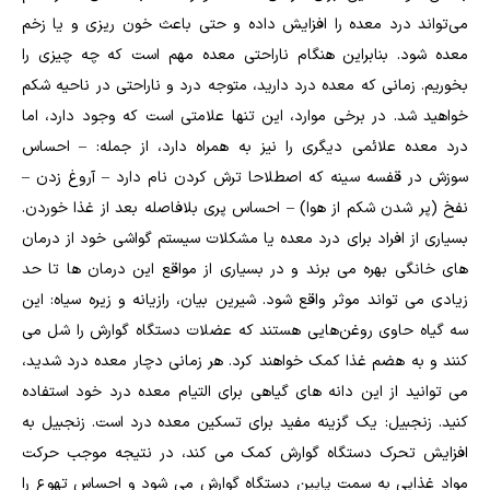
می‌تواند درد معده را افزایش داده و حتی باعث خون ریزی و یا زخم
معده شود. بنابراین هنگام ناراحتی معده مهم است که چه چیزی را
بخوریم. زمانی که معده درد دارید، متوجه درد و ناراحتی در ناحیه شکم
خواهید شد. در برخی موارد، این تنها علامتی است که وجود دارد، اما
درد معده علائمی دیگری را نیز به همراه دارد، از جمله: – احساس
سوزش در قفسه سینه که اصطلاحا ترش کردن نام دارد – آروغ زدن –
نفخ (پر شدن شکم از هوا) – احساس پری بلافاصله بعد از غذا خوردن.
بسیاری از افراد برای درد معده یا مشکلات سیستم گواشی خود از درمان
‎های خانگی بهره می ‎برند و در بسیاری از مواقع این درمان‎ ها تا حد
زیادی می تواند موثر واقع شود. شیرین بیان، رازیانه و زیره سیاه: این
سه گیاه حاوی روغن‌هایی هستند که عضلات دستگاه گوارش را شل می
‌کنند و به هضم غذا کمک خواهند کرد. هر زمانی دچار معده درد شدید،
می‌ توانید از این دانه‌ های گیاهی برای التیام معده درد خود استفاده
کنید. زنجبیل: یک گزینه مفید برای تسکین معده درد است. زنجبیل به
افزایش تحرک دستگاه گوارش کمک می ‌کند، در نتیجه موجب حرکت
مواد غذایی به سمت پایین دستگاه گوارش می ‌شود و احساس تهوع را