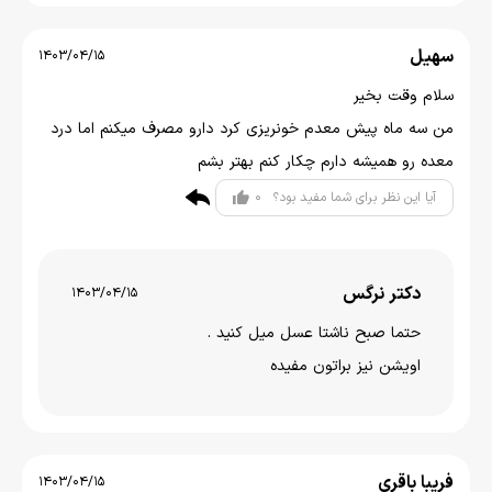
سهیل
1403/04/15
سلام وقت بخیر
من سه ماه پیش معدم خونریزی کرد دارو مصرف میکنم اما درد
معده رو همیشه دارم چکار کنم بهتر بشم
0
آیا این نظر برای شما مفید بود؟
دکتر نرگس
1403/04/15
حتما صبح ناشتا عسل میل کنید .
اویشن نیز براتون مفیده
فریبا باقری
1403/04/15