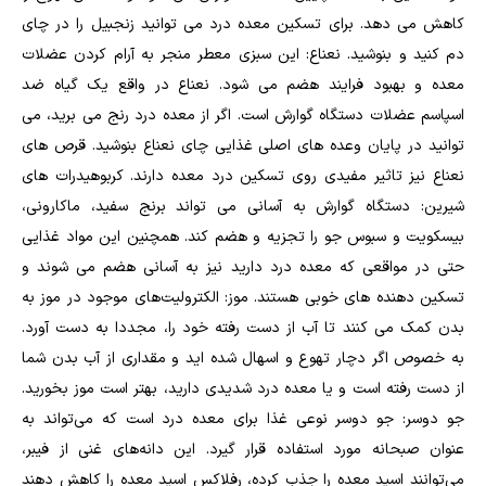
کاهش می ‌دهد. برای تسکین معده درد می‌ توانید زنجبیل را در چای
دم کنید و بنوشید. نعناع: این سبزی معطر منجر به آرام کردن عضلات
معده و بهبود فرایند هضم می شود. نعناع در واقع یک گیاه ضد
اسپاسم عضلات دستگاه گوارش است. اگر از معده درد رنج می برید، می
توانید در پایان وعده های اصلی غذایی چای نعناع بنوشید. قرص های
نعناع نیز تاثیر مفیدی روی تسکین درد معده دارند. کربوهیدرات های
شیرین: دستگاه گوارش به آسانی می‌ تواند برنج سفید، ماکارونی،
بیسکویت و سبوس جو را تجزیه و هضم کند. همچنین این مواد غذایی
حتی در مواقعی که معده درد دارید نیز به آسانی هضم می ‌شوند و
تسکین دهنده‌ های خوبی هستند. موز: الکترولیت‌های موجود در موز به
بدن کمک می ‌کنند تا آب از دست رفته خود را، مجددا به دست آورد.
به خصوص اگر دچار تهوع و اسهال شده ‌اید و مقداری از آب بدن شما
از دست رفته است و یا معده درد شدیدی دارید، بهتر است موز بخورید.
جو دوسر: جو دوسر نوعی غذا برای معده درد است که می‌تواند به
عنوان صبحانه مورد استفاده قرار گیرد. این دانه‌های غنی از فیبر،
می‌توانند اسید معده را جذب کرده، رفلاکس اسید معده را کاهش دهند