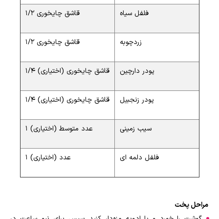
فلفل سیاه
1/2 قاشق چایخوری
زردچوبه
1/2 قاشق چایخوری
پودر دارچین
1/4 قاشق چایخوری (اختیاری)
پودر زنجبیل
1/4 قاشق چایخوری (اختیاری)
سیب زمینی
1 عدد متوسط (اختیاری)
فلفل دلمه ای
1 عدد (اختیاری)
مراحل پخت
گوشت را خورد و با ادویه مزه‌دار کنید. سپس برای نیم ساعت در