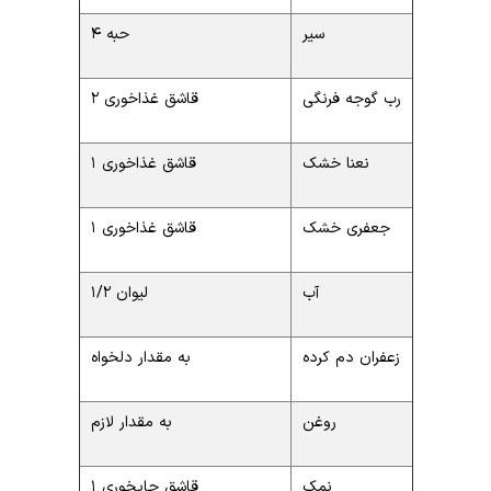
سیر
4 حبه
رب گوجه فرنگی
2 قاشق غذاخوری
نعنا خشک
1 قاشق غذاخوری
جعفری خشک
1 قاشق غذاخوری
آب
1/2 لیوان
زعفران دم کرده
به مقدار دلخواه
روغن
به مقدار لازم
نمک
1 قاشق چایخوری