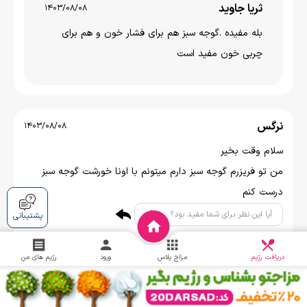
ثریا جاوید
1403/08/08
بله مفیده .گوجه سبز هم برای فشار خون و هم برای
چربی خون مفید است
نرگس
1403/08/08
سلام وقت بخیر
من تو فریزرم گوجه سبز دارم میتونم با اونا خورشت گوجه سبز
درست کنم
0
آیا این نظر برای شما مفید بود؟
پشتیبانی
دریافت
چالش
دریافت رژیم
مزاج پلاس
ورود
رژیم های من
اعظم ف
1403/08/08
خوب اگر باتاره درست کنی که خیلی بهتره اماچون الان