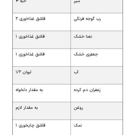
سیر
4 حبه
رب گوجه فرنگی
2 قاشق غذاخوری
نعنا خشک
1 قاشق غذاخوری
جعفری خشک
1 قاشق غذاخوری
آب
1/2 لیوان
زعفران دم کرده
به مقدار دلخواه
روغن
به مقدار لازم
نمک
1 قاشق چایخوری