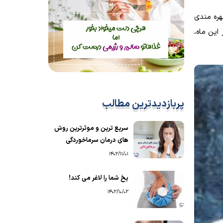
ره­ مندی
این ماه،
پربازدیدترین مطالب
سریع ترین و موثرترین روش
های درمان سرماخوردگی
1402/11/01
یخ شما را لاغر می کند!
1402/10/02