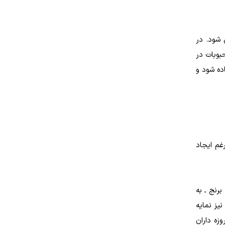
 شود. در
بوبات در
ده شود و
غم ایجاد
برنج ـ به
یز نمایه
زه­ داران