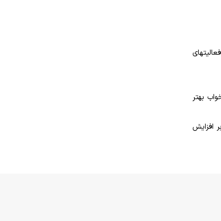
الیت­های
واب بهتر
ر افزایش