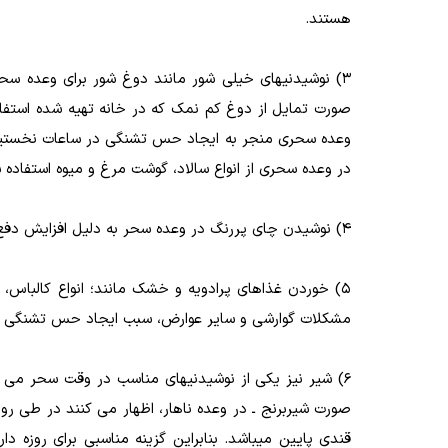
هستند.
3) نوشیدنی­های خیلی شور مانند دوغ شور برای وعده 
صورت تمایل از دوغ کم نمک که در خانه تهیه شده استفاده
وعده سحری منجر به ایجاد حس تشنگی در ساعات نخستین رو
در وعده سحری از انواع سالاد، گوشت مرغ و میوه استفاده 
4) نوشیدن چای پررنگ در وعده سحر به دلیل افزایش دفع ادرار، سبب ایجاد کم آبی و تشنگی در روزه ­داران می­شود.
5) خوردن غذاهای پرادویه و خشک مانند؛ انواع کالباس، س
مشکلات گوارشی و سایر عوارض، سبب ایجاد حس تشنگی ز
6) شیر نیز یکی از نوشیدنی­های مناسب در وقت سحر می­ با
صورت شیربرنج ـ در وعده ناهار، اظهار می­ کنند در طی رو
قندی پایین می­باشد. بنابراین گزینه مناسبی برای روزه ­دا