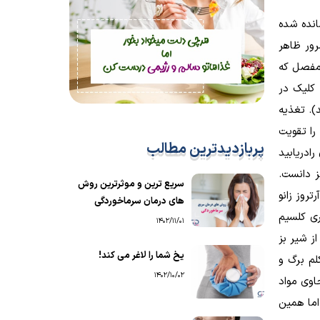
انده شده
رور ظاهر
 مفصل که
 کلیک در
. تغذیه
را تقویت
پربازدیدترین مطالب
رادریابید
ز دانست.
سریع ترین و موثرترین روش
 می تواند دردهای آرتروز زانو
های درمان سرماخوردگی
ری کلسیم
1402/11/01
ز شیر بز
یخ شما را لاغر می کند!
لم برگ و
1402/10/02
اوی مواد
کلسیم دارد. اما همین