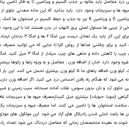
100 گرم کلم حاوی آنتی اکسیدان نیز می باشد.برای تسکین درد مفاصل باید علاوه بر جذب 
میوه ها و سبزیجات وجود دارد. باید بدانید که این ماده معدنی جلوی از 
کلسیم را می گیرد و حالت اسیدی بدن را خنثی می کند.ویتامین D و ویتامین K نیز به جذب و حفظ کلسیم در استخ
رخی از چربی ها مسئول اصلی بروز التهاب در بدن هستند اما با این وجود 
مفید دیگری هم هستند که به جنگ التهاب ها می روند. برای این کار باید یک تعادل
کنید و برای چاشنی غذاها از روغن کلزا.تا جایی که می توانید مصرف 
ره وجود دارد. امان از اضافه وزن : مفاصل و به ویژه پاها و زانوها بیشت
را از اضافه وزن و چاقی می بینند. باید بدانید که با هر یک کیلو وزن اضافه پاهای ما 5 کیلو وزن بیشتری تحمل می 
می شود که هنگام راه رفتن احساس درد می کنید. اگر اضافه وزن دارید
 حاوی آرد و نان بدون سبوس، غلات آماده صبحانه، سیب زمینی و شیری
اهی (سویا، حبوبات) بیشتری میل کنیدازمصرف میوه ها و سبزیجات غا
ای سلامت استخوان ها را تامین می کنند. اما مصرف میوه و سبزیجات 
ان ها باعث خنثی شدن رادیکال های آزاد می شود. این مولکول های موذی
ی شوند.به عقیده متخصصان زمانی که مفاصل دردناک می شود تعداد راد