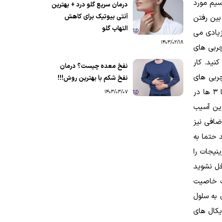
کلسیم و ویتامین C به فکر تامین پتاسیم مورد
درمان سریع گلو درد + بهترین
آنتی بیوتیک برای کاهش
بین رفتن
التهاب گلو
وان ها کمک زیادی می
1403/02/18
چربی های
 درست بین امگا 6 ها و امگا 3 بدنتان ایجاد کنید. کار
نفخ معده چیست؟ درمان
چربی های
نفخ شکم با بهترین روش!!!
اشباع شده مانند کره، محصولات لبنی پرچرب، گوشت های چرب را کاهش داده و ماهی های چرب سرشار از امگا 3 میل کنید. امگا 3 ها در
1403/03/07
رین آسیب
کنند. این بار اضافی نیز
 حتما به
نیجات را
فل نشوید
یک خاصیت
 به سلول
یکال های