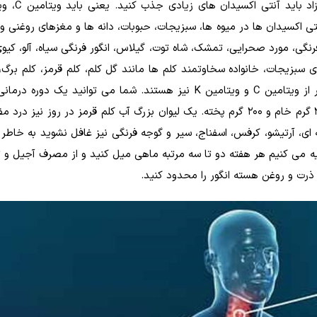
تی اکسیدان ها در میوه ها، سبزیجات، حبوبات، دانه ها و مغزهای روغنی وج
نگی، مورد صحرایی، تمشک، شاه توت، گیلاس، انگور فرنگی سیاه، آلو، کیوی
ای سبزیجات، خانواده سخاوتمند کلم ها مانند گل کلم، کلم قرمز، کلم برگ،
بروکلی، ترب سیاه، شلغم و ترب کوهی را دریابید که سرشار از ویتامین C و ویتامین K نیز هستند. شما می توانید یک
شروع کنید. برای این کار روزانه 400 گرم کلم میل کنید:200 گرم خام و 200 گرم پخته. یک لیوان بزرگ آب کلم قرمز در روز
ی، آرتیشو، کرفس، اسفناج، سیر و گوجه فرنگی نیز غافل نشوید به خاطر ا
ه می کنیم هر هفته دو تا سه مرتبه ماهی میل کنید و از مصرف آجیل و 
رت و روغن هسته انگور را محدود کنید.