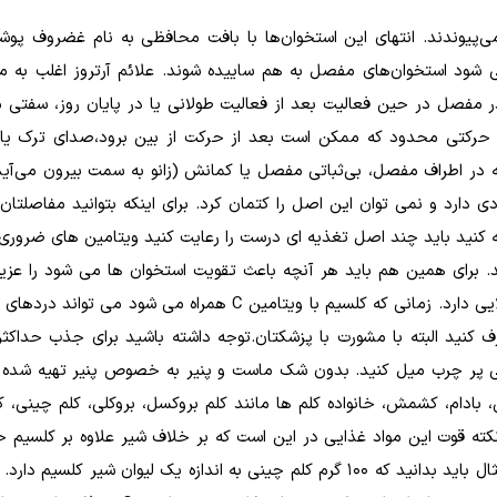
یوندند. انتهای این استخوان‌ها با بافت محافظی به نام غضروف پوش
شود استخوان‌های مفصل به هم ساییده شوند. علائم آرتروز اغلب به م
د در مفصل در حین فعالیت بعد از فعالیت طولانی یا در پایان روز، سفتی
منه حرکتی محدود که ممکن است بعد از حرکت از بین برود،صدای ترک یا
اطراف مفصل، بی‌ثباتی مفصل یا کمانش (زانو به سمت بیرون می‌آید)
ی دارد و نمی توان این اصل را کتمان کرد. برای اینکه بتوانید مفاصلتان 
ابله کنید باید چند اصل تغذیه ای درست را رعایت کنید ویتامین های ضروری 
ند. برای همین هم باید هر آنچه باعث تقویت استخوان ها می شود را عزی
برای کسی که با مشکل آرتروز مواجه است کلسیم ارزش بالایی دارد. زمانی که کلسیم با ویتامین C همراه می شود
ف کنید البته با مشورت با پزشکتان.توجه داشته باشید برای جذب حداکث
ی پر چرب میل کنید. بدون شک ماست و پنیر به خصوص پنیر تهیه شده ا
 بادام، کشمش، خانواده کلم ها مانند کلم بروکسل، بروکلی، کلم چینی، ک
کته قوت این مواد غذایی در این است که بر خلاف شیر علاوه بر کلسیم ح
مغذی دیگری هستند که برای بدن مفید است. به عنوان مثال باید بدانید که 100 گرم کلم چینی به اندازه یک لیوان شیر 