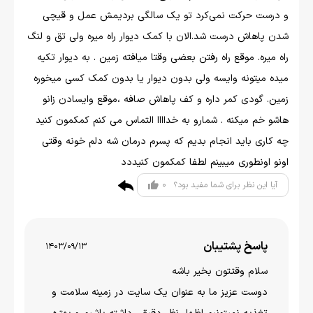
و درست حرکت نمی‌کرد تو یک سالگی بردیمش عمل و قیچی
شدن پاهاش درست شد.الان با کمک دیوار راه میره ولی تق و لنگ
راه میره. موقع راه رفتن بعضی وقتا میافته زمین . به دیوار تکیه
میده میتونه وایسه ولی بدون دیوار یا بدون کمک کسی میخوره
زمین. گودی کمر داره و کف پاهاش صافه ،موقع وایسادن زانو
هاشو خم میکنه . شمارو به خداااا التماس می کنم کمکمون کنید
چه کاری باید انجام بدیم که پسرم درمان شه دلم خونه وقتی
اونو اونطوری میبینم لطفا کمکمون کنیددد
0
آیا این نظر برای شما مفید بود؟
پاسخ پشتیبان
1403/09/13
سلام وقتتون بخير باشه
دوست عزیز ما به عنوان یک سایت در زمینه سلامت و