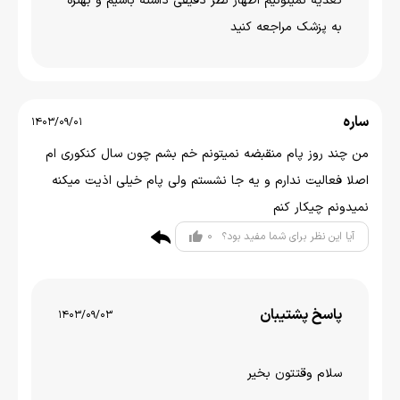
تغذیه نمیتونیم اظهار نظر دقیقی داشته باشیم و بهتره
به پزشک مراجعه کنید
ساره
1403/09/01
من چند روز پام منقبضه نمیتونم خم بشم چون سال کنکوری ام
اصلا فعالیت ندارم و یه جا نشستم ولی پام خیلی اذیت میکنه
نمیدونم چیکار کنم
0
آیا این نظر برای شما مفید بود؟
پاسخ پشتیبان
1403/09/03
سلام وقتتون بخیر