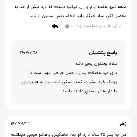
ماهه شبها عضله پام و ران میگیره بشدت که درد بیش از حد به
مفصل لگن میاد چیکار باید انجام بدم . ممنون از شما
0
آیا این نظر برای شما مفید بود؟
پاسخ پشتیبان
1404/01/18
سلام وقتتون بخير باشه
برای درد عضلات پس از عمل جراحی، بهتر است با
پزشک خود مشورت کنید. ممکن است نیاز به فیزیوتراپی
یا داروهای مسکن داشته باشید.
زهرا
1403/09/13
من یه پسر ۲۵ ساله دارم تو پنج ماهگیش پاهاشو قیچی میذاشت