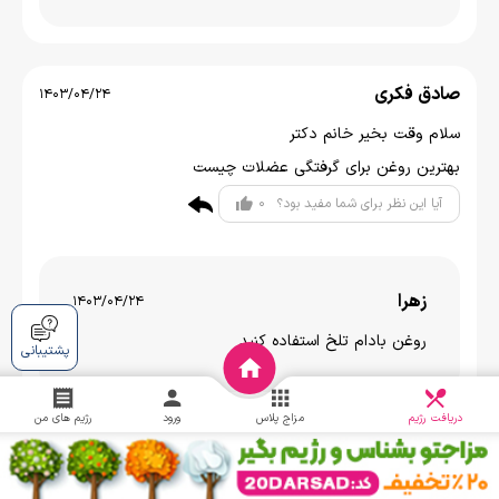
صادق فکری
1403/04/24
سلام وقت بخیر خانم دکتر
بهترین روغن برای گرفتگی عضلات چیست
0
آیا این نظر برای شما مفید بود؟
زهرا
1403/04/24
روغن بادام تلخ استفاده کنید
پشتیبانی
دریافت
چالش
دریافت رژیم
مزاج پلاس
ورود
رژیم های من
نرگس
1403/04/14