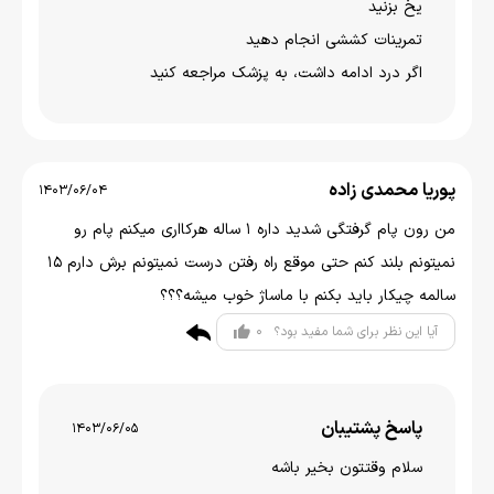
یخ بزنید
تمرینات کششی انجام دهید
اگر درد ادامه داشت، به پزشک مراجعه کنید
پوریا محمدی زاده
1403/06/04
من رون پام گرفتگی شدید داره ۱ ساله هرکااری میکنم پام رو
نمیتونم بلند کنم حتی موقع راه رفتن درست نمیتونم برش دارم ۱۵
سالمه چیکار باید بکنم با ماساژ خوب میشه؟؟؟
0
آیا این نظر برای شما مفید بود؟
پاسخ پشتیبان
1403/06/05
سلام وقتتون بخير باشه