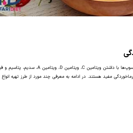
گی
سوپ‌ها با داشتن ویتامین
C
، ویتامین
D
، ویتامین
A
، سدیم، پتاسیم و ف
خوردگی مفید هستند. در ادامه به معرفی چند مورد از طرز تهیه انواع 