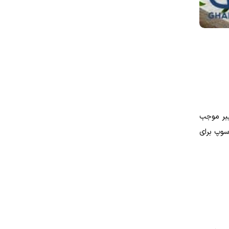
یبر موجب
سوپ برای