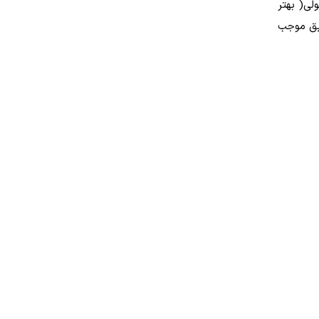
لی( بهتر
یق موجب