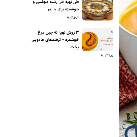
طرز تهیه آش رشته مجلسی و
خوشمزه برای ۱۰ نفر
1403/01/02
۳ روش تهیه ته چین مرغ
خوشمزه + ترفندهای جادویی
پخت
1402/12/05