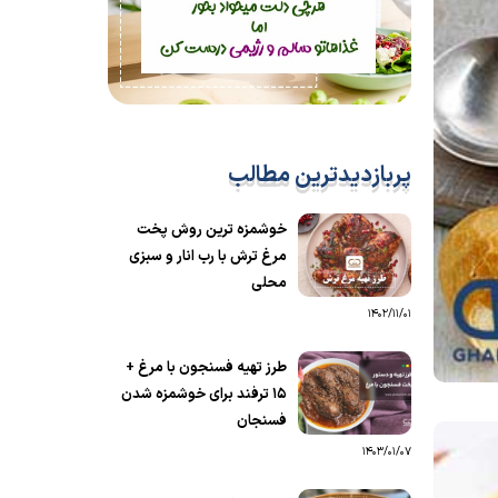
پربازدیدترین مطالب
خوشمزه ترین روش پخت
مرغ ترش با رب انار و سبزی
محلی
1402/11/01
طرز تهیه فسنجون با مرغ +
15 ترفند برای خوشمزه شدن
فسنجان
1403/01/07