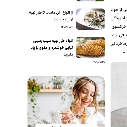
 از مواد
از انواع آش ماست تا طرز تهیه
اخوردگی
آن را بخوانید!
فرانسوی،
1401/12/04
عرفی چند
انواع طرز تهیه سیب زمینی
رماخردگی
کبابی خوشمزه و مقوی را یاد
م.
بگیرید!
1401/09/29