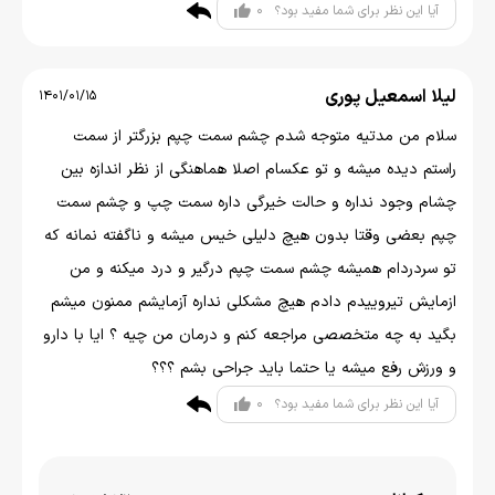
0
آیا این نظر برای شما مفید بود؟
لیلا اسمعیل پوری
1401/01/15
سلام من مدتیه متوجه شدم چشم سمت چپم بزرگتر از سمت
راستم دیده میشه و تو عکسام اصلا هماهنگی از نظر اندازه بین
چشام وجود نداره و حالت خیرگی داره سمت چپ و چشم سمت
چپم بعضی وقتا بدون هیچ دلیلی خیس میشه و ناگفته نمانه که
تو سردردام همیشه چشم سمت چپم درگیر و درد میکنه و من
ازمایش تیروییدم دادم هیچ مشکلی نداره آزمایشم ممنون میشم
بگید به چه متخصصی مراجعه کنم و درمان من چیه ؟ ایا با دارو
و ورزش رفع میشه یا حتما باید جراحی بشم ؟؟؟
0
آیا این نظر برای شما مفید بود؟