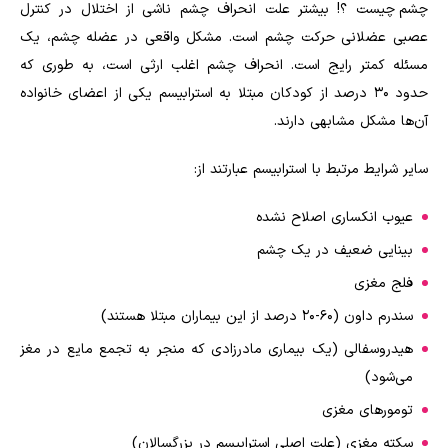
چشم چیست ؟! بیشتر علت انحراف چشم ناشی از اختلال در کنترل
عصبی عضلانی حرکت چشم است. مشکل واقعی در عضله چشم، یک
مسئله کمتر رایج است. انحراف چشم اغلب ارثی است، به طوری که
حدود ۳۰ درصد از کودکان مبتلا به استرابیسم یکی از اعضای خانواده
آن‌ها مشکل مشابهی دارند.
سایر شرایط مرتبط با استرابیسم عبارتند از:
عیوب انکساری اصلاح نشده
بینایی ضعیف در یک چشم
فلج مغزی
سندرم داون (۶۰-۲۰ درصد از این بیماران مبتلا هستند)
هیدروسفالی (یک بیماری مادرزادی که منجر به تجمع مایع در مغز
می‌شود)
تومورهای مغزی
سکته مغزی (علت اصلی استرابیسم در بزرگسالان)