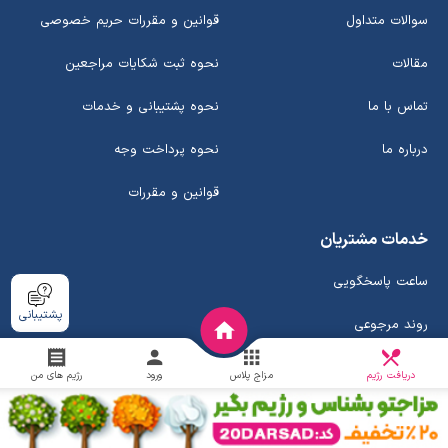
سوالات متداول
قوانین و مقررات حریم خصوصی
مقالات
نحوه ثبت شکایات مراجعین
تماس با ما
نحوه پشتیبانی و خدمات
درباره ما
نحوه پرداخت وجه
قوانین و مقررات
خدمات مشتریان
ساعت پاسخگویی
پشتیبانی
روند مرجوعی
دریافت
مدت زمان تحویل
چالش
دریافت رژیم
مزاج پلاس
ورود
رژیم های من
روند استرداد وجه