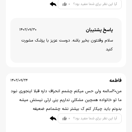
0
آیا این نظر برای شما مفید بود؟
پاسخ پشتیبان
1402/09/30
سلام وقتتون بخير باشه. دوست عزیز با پزشک مشورت
کنید
فاطمه
1402/09/24
من۲۰سالمه ولی حس میکنم چشمم انحراف داره قبلا اینجوری نبود
ما تو خانواده همچین مشکلی نداریم ینی ارثی نیستش میشه
بدونم باید چیکار کنم ک بیشتر نشه چشمامم ضعیفه
0
آیا این نظر برای شما مفید بود؟