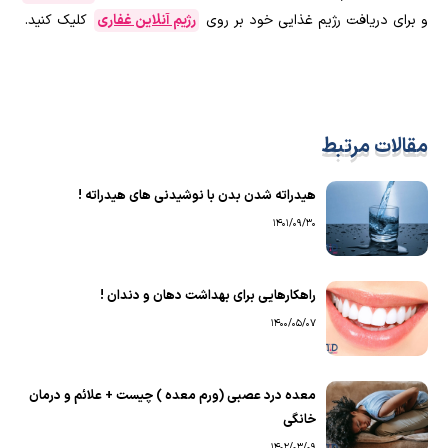
و برای دریافت رژیم غذایی خود بر روی
رژیم آنلاین غفاری
کلیک کنید
.
مقالات مرتبط
هیدراته شدن بدن با نوشیدنی های هیدراته !
1401/09/30
راهکارهایی برای بهداشت دهان و دندان !
1400/05/07
معده درد عصبی (ورم معده ) چیست + علائم و درمان
خانگی
1402/03/09