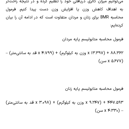
می‌توانیم میزان کالری دریافتی خود را تنظیم کرده و در نتیجه راحت‌تر
به اهداف کاهش وزن یا افزایش وزن دست پیدا کنیم. فرمول
محاسبه
BMR
برای زنان و مردان متفاوت است که در ادامه آن را بیان
کرده‌ایم
:
فرمول محاسبه متابولیسم پایه مردان
۸۸.۳۶۲ + (۱۳.۳۹۷
x
وزن به کیلوگرم) + (۴.۷۹۹
x
قد به سانتی‌متر) –
(۵.۶۷۷
x
سن)
فرمول محاسبه متابولیسم پایه زنان
۴۴۷.۵۹۳ + (۹.۲۴۷
x
وزن به کیلوگرم) + (۳.۰۹۸
x
قد به سانتی‌متر)
– (۴.۳۳۰
x
سن)