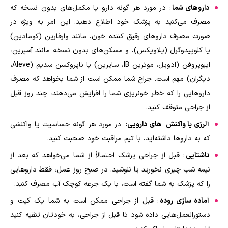
داروهای شما
: در مورد هر گونه دارو یا مکمل‌های بدون نسخه که
مصرف می‌کنید به پزشک خود اطلاع دهید. این امر به ویژه در
صورت مصرف داروهای رقیق کننده خون، مانند وارفارین (کومادین)
یا کلوپیدوگرل (پلاویکس)، و مسکن‌های بدون نسخه مانند آسپرین،
ایبوپروفن (ادویل، موترین
IB
، سایرین) یا ناپروکسن سدیم (
Aleve
،
دیگران) مهم است. جراح شما ممکن است از شما بخواهد که مصرف
داروهایی را که خطر خونریزی شما را افزایش می‌دهند، چند روز قبل
از جراحی متوقف کنید.
آلرژی یا واکنش
های دارویی:
در مورد هر گونه حساسیت یا واکنشی
که به داروها داشته‌اید، با تیم مراقبت خود صحبت کنید.
ناشتایی
: قبل از جراحی پزشک احتمالاً از شما می‌خواهد که بعد از
نیمه شب چیزی نخورید یا ننوشید. در صبح روز عمل، فقط داروهایی
را که پزشک به شما گفته است، با یک جرعه کوچک آب مصرف کنید.
آماده سازی روده
: قبل از جراحی ممکن است به شما یک کیت و
دستورالعمل‌هایی داده شود تا قبل از جراحی، به خودتان تنقیه کنید