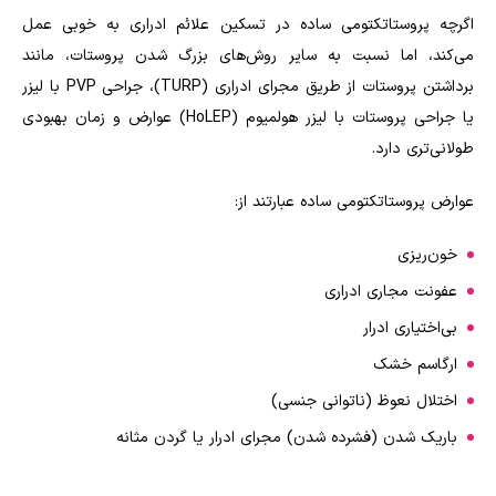
اگرچه پروستاتکتومی ساده در تسکین علائم ادراری به خوبی عمل
می‌کند، اما نسبت به سایر روش‌های بزرگ شدن پروستات، مانند
برداشتن پروستات از طریق مجرای ادراری (
TURP
)، جراحی
PVP
با لیزر
یا جراحی پروستات با لیزر هولمیوم (
HoLEP
) عوارض و زمان بهبودی
طولانی‌تری دارد.
عوارض پروستاتکتومی ساده عبارتند از:
خون‌ریزی
عفونت مجاری ادراری
بی‌اختیاری ادرار
ارگاسم خشک
اختلال نعوظ (ناتوانی جنسی)
باریک شدن (فشرده شدن) مجرای ادرار یا گردن مثانه