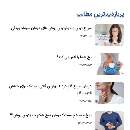
پربازدیدترین مطالب
سریع ترین و موثرترین روش های درمان سرماخوردگی
1402/11/01
یخ شما را لاغر می کند!
1402/10/02
درمان سریع گلو درد + بهترین آنتی بیوتیک برای کاهش
التهاب گلو
1403/02/18
نفخ معده چیست؟ درمان نفخ شکم با بهترین روش!!!
1403/03/07