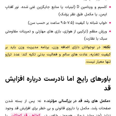
کلسیم و ویتامین D (لبنیات یا منابع جایگزین غنی شده، نور آفتابِ
ایمن، یا مکمل طبق نظر پزشک)
خواب شبانه با کیفیت (۷.۵–۹.۵ ساعت بر حسب سن)
ورزش منظم (ترکیبی از هوازی، بازی های مهارتی و تمرینات مقاومتی
سبک با نظارت)
نکته:
در نوجوانان دارای اضافه وزن، برنامه مدیریت وزن باید بر
کیفیت تغذیه، عادت های سالم و فعالیت بدنی تکیه کند؛ عدد ترازو
تنها معیار نیست.
باورهای رایج اما نادرست درباره افزایش
قد
«مکمل های رشد قد در بزرگسالی مؤثرند.»
نه؛ پس از بسته شدن
صفحات رشد، مکمل یا داروی قانونی و بی خطر برای افزایش قد وجود
ندارد (جز موارد درمانیِ هورمونیِ خاص در
کوتاهی قد کودکان
با