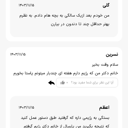
گلی
1403/11/15
من خودم بعد ازیک سالگی به بچه هام دادم. به نظرم
بهتر حداقل چند تا دندون در بیارن
نسرین
1403/11/15
سلام وقت بخیر
خانم دکتر من که رژیم دارم هفته ای چندبار میتونم پاستا بخورم
0
آیا این نظر برای شما مفید بود؟
اعظم
1403/11/15
بستگی به رژیمی داره که گرفتید طبق دستور عمل کنید
که نتیجه بگیرید من پارسال از خانم دکتر رژیم گرفتم