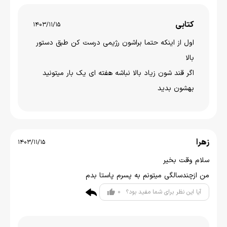
کتابی
1403/11/15
اول از اینکه حتما براشون رژیمی درست کن طبق دستور
بالا
اگر قند شون زیاد بالا نباشه هفته ای یک بار میتونید
بهشون بدید
زهرا
1403/11/15
سلام وقت بخیر
من ازچندسالگی میتونم به پسرم پاستا بدم
0
آیا این نظر برای شما مفید بود؟