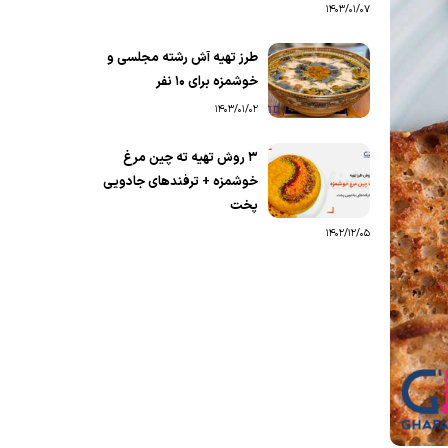
1403/01/07
طرز تهیه آش رشته مجلسی و
خوشمزه برای ۱۰ نفر
1403/01/02
۳ روش تهیه ته چین مرغ
خوشمزه + ترفندهای جادویی
پخت
1402/12/05