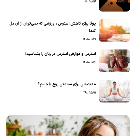
1401/10/14
یوگا برای کاهش استرس ، ورزشی که نمی‌توان از آن دل
کند!
1401/06/31
استرس و عوارض استرس در زنان را بشناسید!
1401/06/15
مدیتیشن برای سلامتی روح یا جسم؟!
1400/05/11